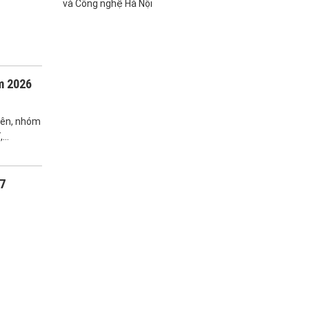
và Công nghệ Hà Nội
m 2026
iên, nhóm
,…
27