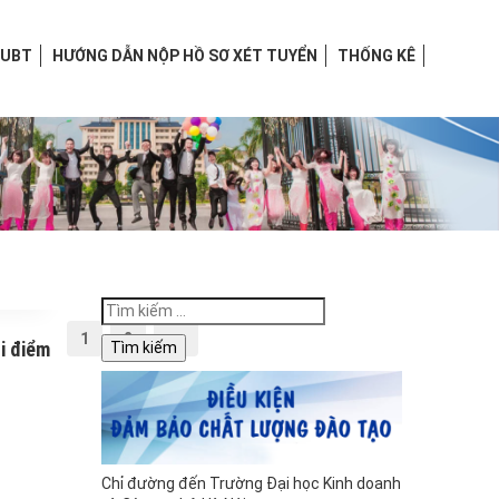
HUBT
HƯỚNG DẪN NỘP HỒ SƠ XÉT TUYỂN
THỐNG KÊ
Tìm
kiếm
1
2
>>
i điểm
cho:
Chỉ đường đến Trường Đại học Kinh doanh