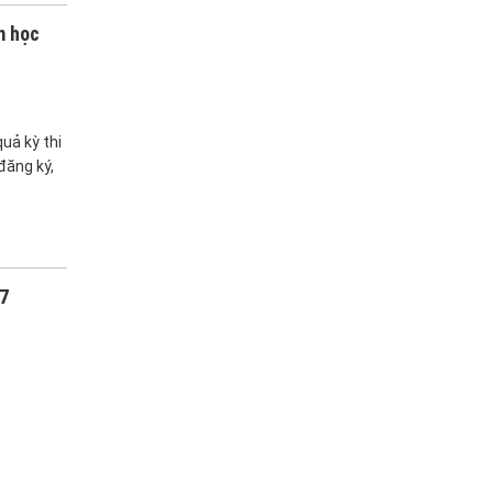
m học
uả kỳ thi
đăng ký,
27