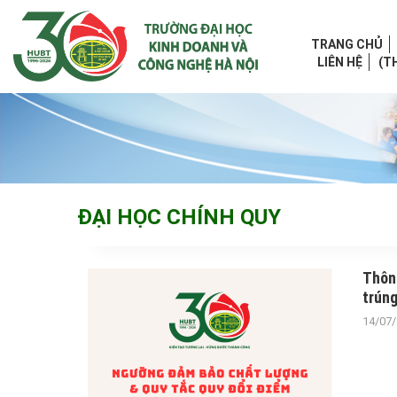
Skip
to
content
TRANG CHỦ
LIÊN HỆ
(T
ĐẠI HỌC CHÍNH QUY
Thôn
trún
14/07