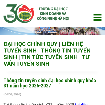
Skip
to
content
ĐẠI HỌC CHÍNH QUY
|
LIÊN HỆ
TUYỂN SINH
|
THÔNG TIN TUYỂN
SINH
|
TIN TỨC TUYỂN SINH
|
TƯ
VẤN TUYỂN SINH
Thông tin tuyển sinh đại học chính quy khóa
31 năm học 2026-2027
(04/03/2026)
Tải thông tin tuyển sinh K31 – năm 2026
tại đây
.