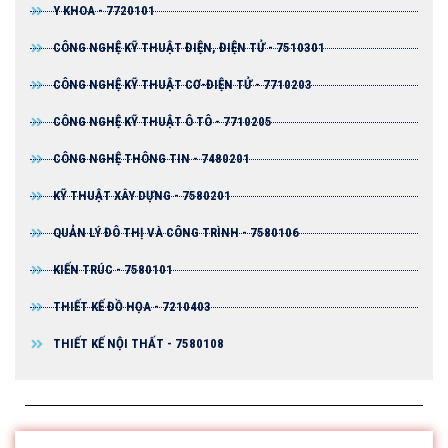
Y KHOA - 7720101
CÔNG NGHỆ KỸ THUẬT ĐIỆN, ĐIỆN TỬ - 7510301
CÔNG NGHỆ KỸ THUẬT CƠ-ĐIỆN TỬ - 7710203
CÔNG NGHỆ KỸ THUẬT Ô TÔ - 7710205
CÔNG NGHỆ THÔNG TIN - 7480201
KỸ THUẬT XÂY DỰNG - 7580201
QUẢN LÝ ĐÔ THỊ VÀ CÔNG TRÌNH - 7580106
KIẾN TRÚC - 7580101
THIẾT KẾ ĐỒ HỌA - 7210403
THIẾT KẾ NỘI THẤT - 7580108