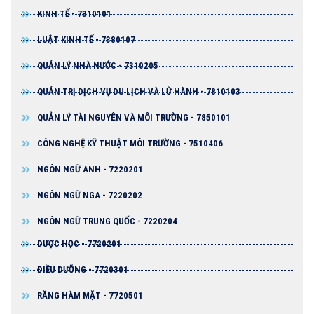
KINH TẾ - 7310101
LUẬT KINH TẾ - 7380107
QUẢN LÝ NHÀ NƯỚC - 7310205
QUẢN TRỊ DỊCH VỤ DU LỊCH VÀ LỮ HÀNH - 7810103
QUẢN LÝ TÀI NGUYÊN VÀ MÔI TRƯỜNG - 7850101
CÔNG NGHỆ KỸ THUẬT MÔI TRƯỜNG - 7510406
NGÔN NGỮ ANH - 7220201
NGÔN NGỮ NGA - 7220202
NGÔN NGỮ TRUNG QUỐC - 7220204
DƯỢC HỌC - 7720201
ĐIỀU DƯỠNG - 7720301
RĂNG HÀM MẶT - 7720501