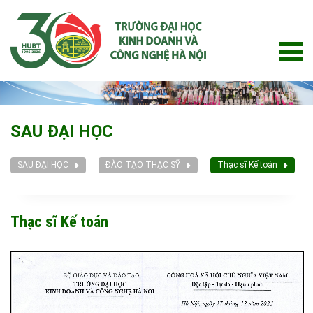
Skip
to
content
SAU ĐẠI HỌC
SAU ĐẠI HỌC
ĐÀO TẠO THẠC SỸ
Thạc sĩ Kế toán
Thạc sĩ Kế toán