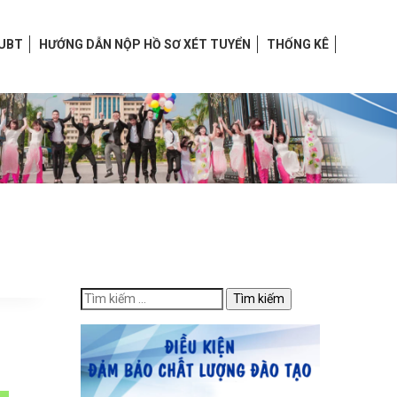
HUBT
HƯỚNG DẪN NỘP HỒ SƠ XÉT TUYỂN
THỐNG KÊ