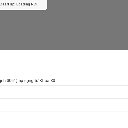
earFlip: Loading PDF 9% ...
định 3061) áp dụng từ Khóa 30