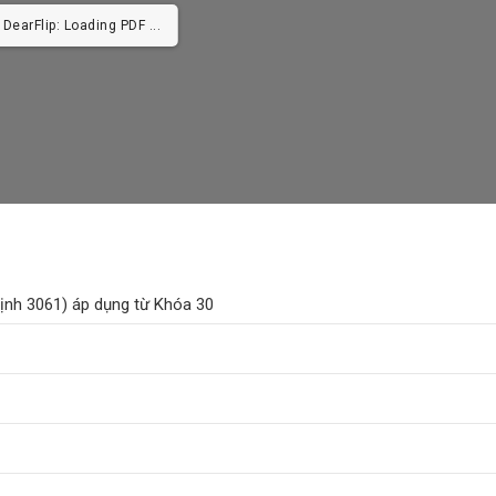
earFlip: Loading PDF 10% ...
định 3061) áp dụng từ Khóa 30