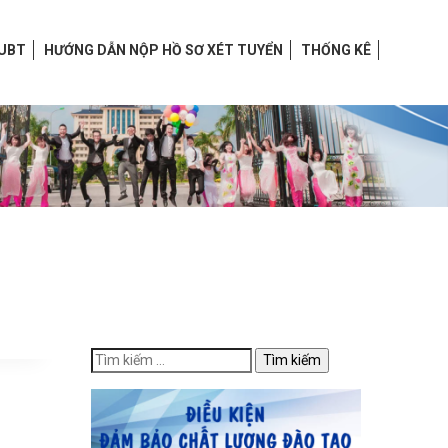
HUBT
HƯỚNG DẪN NỘP HỒ SƠ XÉT TUYỂN
THỐNG KÊ